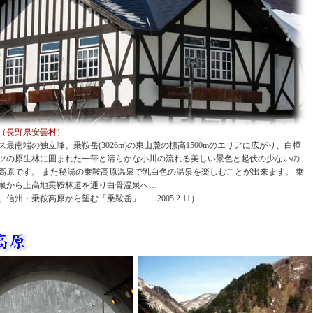
（長野県安曇村）
ス最南端の独立峰、乗鞍岳(3026m)の東山麓の標高1500mのエリアに広がり、白樺
ツの原生林に囲まれた一帯と清らかな小川の流れる美しい景色と起伏の少ないの
高原です。 また秘湯の乗鞍高原温泉で乳白色の温泉を楽しむことが出来ます。 乗
泉から上高地乗鞍林道を通り白骨温泉へ…
信州・乗鞍高原から望む「乗鞍岳」… 2005.2.11）