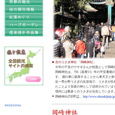
■
京のうさぎ神社 「岡崎神社」
今年の干支のウサギさんが狛兎として岡
岡崎神社は、794（延暦13）年の平安遷
す。 都の東に鎮座することから東天王と称
近一帯が野うさぎの生息地で、うさぎが氏
たことより安産の神として信仰されていま
境内には数多くのうさぎが点在しています。
●
のHPは、
岡崎神社
http://www.okazakijinja.jp