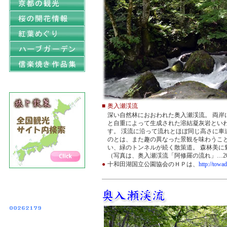
■
奥入瀬渓流
深い自然林におおわれた奥入瀬渓流。 両岸
と自重によって生成された溶結凝灰岩とい
す。 渓流に沿って流れとほぼ同じ高さに車
のとは、また趣の異なった景観を味わうこと
い、緑のトンネルが続く散策道。 森林美に
（写真は、奥入瀬渓流「阿修羅の流れ」…2014
●
十和田湖国立公園協会のＨＰは、
http://towad