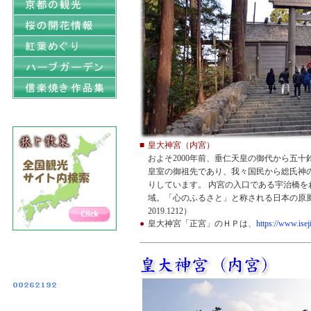
■
皇大神宮（内宮）
およそ2000年前、垂仁天皇の御代から五
皇室の御祖先であり、我々国民から総氏神
りしています。 内宮の入口である宇治橋
域。「心のふるさと」と称される日本の原
2019.1212）
●
皇大神宮「正宮」のＨＰは、
https://www.isej